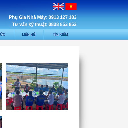
Phụ Gia Nhà Máy: 0913 127 183
Tư vấn kỹ thuật: 0838 853 853
TỨC
LIÊN HỆ
TÌM KIẾM